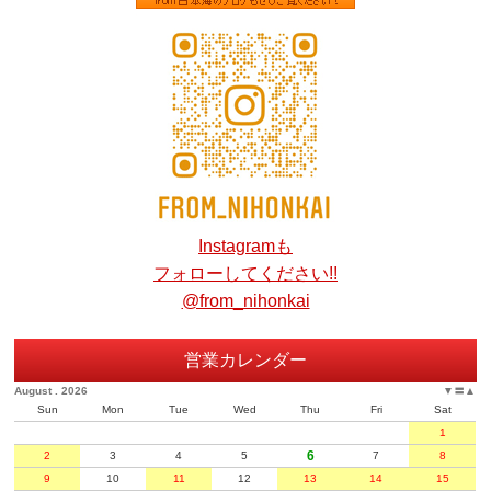
Instagramも
フォローしてください!!
@from_nihonkai
営業カレンダー
August . 2026
▼
〓
▲
Sun
Mon
Tue
Wed
Thu
Fri
Sat
1
6
2
3
4
5
7
8
9
10
11
12
13
14
15