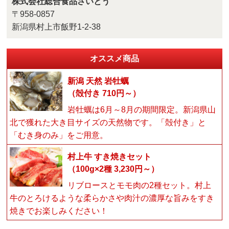
株式会社総合食品さいとう
〒958-0857
新潟県村上市飯野1-2-38
オススメ商品
新潟 天然 岩牡蠣
（殻付き 710円～）
岩牡蠣は6月～8月の期間限定。新潟県山
北で獲れた大き目サイズの天然物です。「殻付き」と
「むき身のみ」をご用意。
村上牛 すき焼きセット
（100g×2種 3,230円～）
リブロースとモモ肉の2種セット。村上
牛のとろけるような柔らかさや肉汁の濃厚な旨みをすき
焼きでお楽しみください！