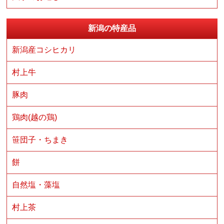
新潟の特産品
新潟産コシヒカリ
村上牛
豚肉
鶏肉(越の鶏)
笹団子・ちまき
餅
自然塩・藻塩
村上茶