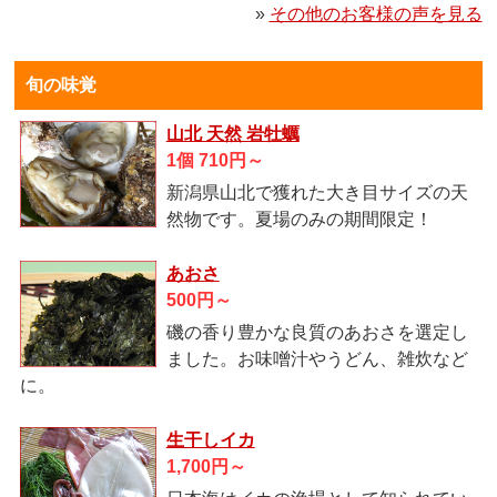
»
その他のお客様の声を見る
旬の味覚
山北 天然 岩牡蠣
1個 710円～
新潟県山北で獲れた大き目サイズの天
然物です。夏場のみの期間限定！
あおさ
500円～
磯の香り豊かな良質のあおさを選定し
ました。お味噌汁やうどん、雑炊など
に。
生干しイカ
1,700円～