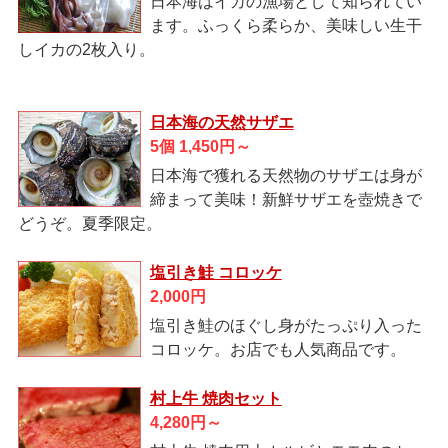
日本海はイカの漁場として知られてい
ます。ふっくら柔らか、美味しい生干
しイカの2枚入り。
日本海の天然サザエ
5個 1,450円～
日本海で獲れる天然物のサザエは身が
締まって美味！新鮮サザエを壺焼きで
どうぞ。夏季限定。
塩引き鮭 コロッケ
2,000円
塩引き鮭のほぐし身がたっぷり入った
コロッケ。お店でも人気商品です。
村上牛 焼肉セット
4,280円～