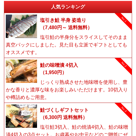
人気ランキング
No.1
塩引き鮭 半身 姿造り
（7,480円～ 送料無料）
塩引鮭の半身分をスライスしてそのまま
真空パックにしました。見た目も立派でギフトとしても
オススメです。
No.2
鮭の味噌漬 4切入
（1,950円）
じっくり熟成させた地味噌を使用し、豊
かな香りと濃厚な味をお楽しみいただけます。10切入り
や樽詰めもご用意。
No.3
鮭づくしギフトセット
（6,300円 送料無料）
塩引鮭3切入、鮭の焼漬4切入、鮭の味噌
漬4切入の3点セット。お歳暮やお中元などのご贈答にぜ