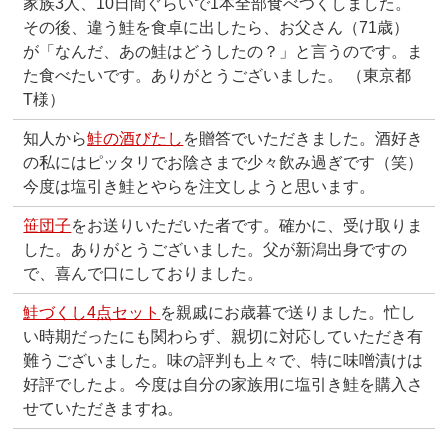
家族3人、10日間ぐらいで1本全部食べつくしました。
その後、違う鮭を食卓に出したら、お父さん（71歳）
が「なんだ、あの鮭はどうしたの？」と言うのです。ま
た食べたいです。ありがとうございました。 （東京都
T様）
知人から
鮭の酒びたし
を贈答でいただきました。酒好き
の私にはピッタリでお陰さまで少々飲み過ぎです（笑）
今度は塩引き鮭とやらを注文しようと思います。
笹団子
をお送りいただいた者です。確かに、受け取りま
した。ありがとうございました。父が新潟出身ですの
で、喜んで口にしておりました。
鮭づくし4点セット
を親戚にお歳暮で送りました。忙し
い時期だったにも関わらず、親切に対応していただき有
難うございました。味の評判も上々で、特に味噌漬けは
好評でしたよ。今度は自分の家族用に塩引き鮭を購入さ
せていただきますね。