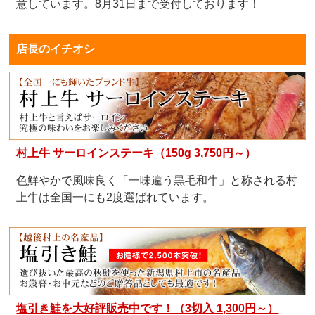
意しています。8月31日まで受付しております！
店長のイチオシ
村上牛 サーロインステーキ（150g 3,750円～）
色鮮やかで風味良く「一味違う黒毛和牛」と称される村
上牛は全国一にも2度選ばれています。
塩引き鮭を大好評販売中です！（3切入 1,300円～）