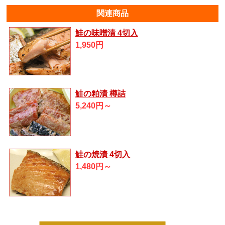
関連商品
鮭の味噌漬 4切入
1,950円
鮭の粕漬 樽詰
5,240円～
鮭の焼漬 4切入
1,480円～