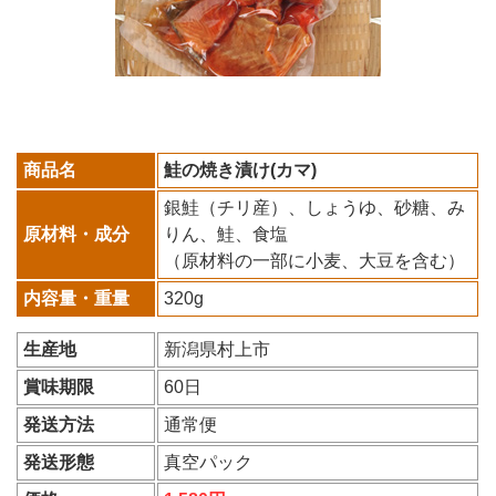
商品名
鮭の焼き漬け(カマ)
銀鮭（チリ産）、しょうゆ、砂糖、み
原材料・成分
りん、鮭、食塩
（原材料の一部に小麦、大豆を含む）
内容量・重量
320g
生産地
新潟県村上市
賞味期限
60日
発送方法
通常便
発送形態
真空パック