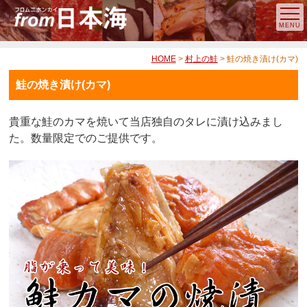
HOME
>
村上の鮭
> 鮭の焼き漬け(カマ)
鮭の焼き漬け(カマ)
貴重な鮭のカマを焼いて当店独自のタレに漬け込みまし
た。数量限定でのご提供です。