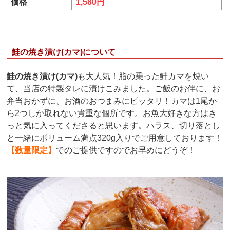
価格
1,580円
鮭の焼き漬け(カマ)について
鮭の焼き漬け(カマ)
も大人気！脂の乗った鮭カマを焼い
て、当店の特製タレに漬けこみました。ご飯のお伴に、お
弁当おかずに、お酒のおつまみにピッタリ！カマは1尾か
ら2つしか取れない貴重な個所です。お魚大好きな方はき
っと気に入ってくださると思います。ハラス、切り落とし
と一緒にボリューム満点320g入りでご用意しております！
【数量限定】
でのご提供ですのでお早めにどうぞ！