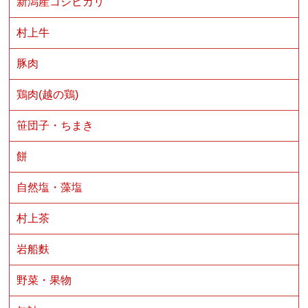
新潟産コシヒカリ
村上牛
豚肉
鶏肉(越の鶏)
笹団子・ちまき
餅
自然塩・藻塩
村上茶
岩船麩
野菜・果物