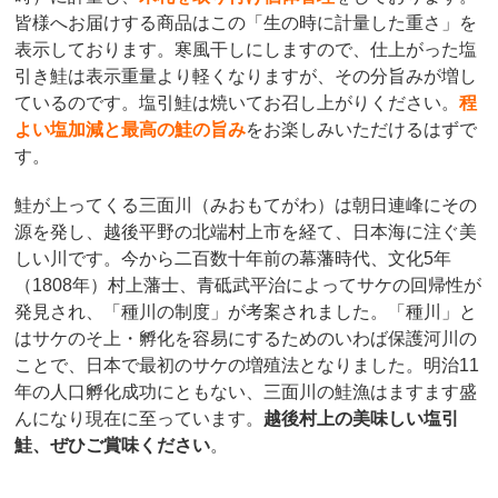
皆様へお届けする商品はこの「生の時に計量した重さ」を
表示しております。寒風干しにしますので、仕上がった塩
引き鮭は表示重量より軽くなりますが、その分旨みが増し
ているのです。塩引鮭は焼いてお召し上がりください。
程
よい塩加減と最高の鮭の旨み
をお楽しみいただけるはずで
す。
鮭が上ってくる三面川（みおもてがわ）は朝日連峰にその
源を発し、越後平野の北端村上市を経て、日本海に注ぐ美
しい川です。今から二百数十年前の幕藩時代、文化5年
（1808年）村上藩士、青砥武平治によってサケの回帰性が
発見され、「種川の制度」が考案されました。「種川」と
はサケのそ上・孵化を容易にするためのいわば保護河川の
ことで、日本で最初のサケの増殖法となりました。明治11
年の人口孵化成功にともない、三面川の鮭漁はますます盛
んになり現在に至っています。
越後村上の美味しい塩引
鮭、ぜひご賞味ください
。