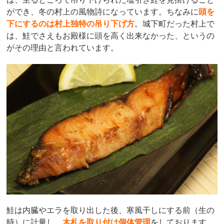
ができ、冬の村上の風物詩になっています。ちなみに
頭を
下にするのは村上独特の吊り下げ方
。城下町だった村上で
は、鮭でさえもお殿様に頭を高く出来なかった、というの
がその理由と言われています。
鮭は内臓やエラを取り出した後、寒風干しにする前（生の
時）に計量し、
木札を取り付け個体管理
をしております。