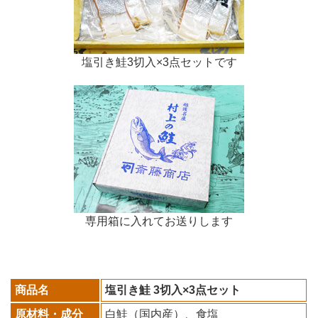
塩引き鮭3切入×3点セットです
専用箱に入れてお送りします
商品名
塩引き鮭 3切入×3点セット
原材料・成分
白鮭（国内産）、食塩