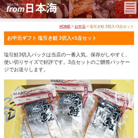
HOME
>
お中元
> 塩引き鮭 3切入×3点セット
お中元ギフト 塩引き鮭 3切入×3点セット
塩引鮭3切入パックは当店の一番人気。保存がしやすく、
使い切りサイズで好評です。3点セットのご贈答パッケー
ジでお送りします。