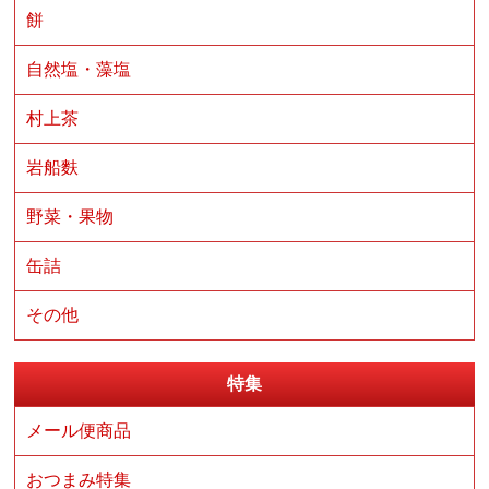
餅
自然塩・藻塩
村上茶
岩船麩
野菜・果物
缶詰
その他
特集
メール便商品
おつまみ特集