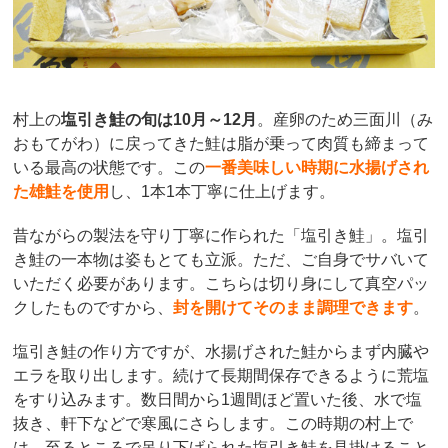
村上の
塩引き鮭の旬は10月～12月
。産卵のため三面川（み
おもてがわ）に戻ってきた鮭は脂が乗って肉質も締まって
いる最高の状態です。この
一番美味しい時期に水揚げされ
た雄鮭を使用
し、1本1本丁寧に仕上げます。
昔ながらの製法を守り丁寧に作られた「塩引き鮭」。塩引
き鮭の一本物は姿もとても立派。ただ、ご自身でサバいて
いただく必要があります。こちらは切り身にして真空パッ
クしたものですから、
封を開けてそのまま調理できます
。
塩引き鮭の作り方ですが、水揚げされた鮭からまず内臓や
エラを取り出します。続けて長期間保存できるように荒塩
をすり込みます。数日間から1週間ほど置いた後、水で塩
抜き、軒下などで寒風にさらします。この時期の村上で
は、至るところで吊り下げられた塩引き鮭を見掛けること