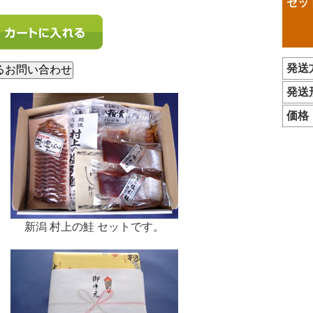
セッ
発送
発送
価格
新潟 村上の鮭 セットです。