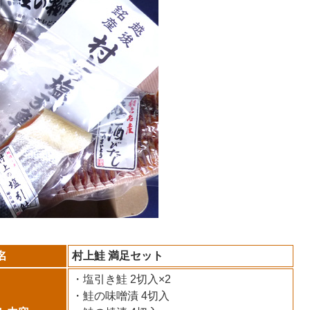
名
村上鮭 満足セット
・塩引き鮭 2切入×2
・鮭の味噌漬 4切入