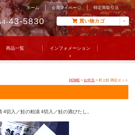
ホーム
会員マイページ
特定商取引法
43-5830
54-
買い物カゴ
商品一覧
インフォメーション
HOME
>
お中元
> 村上鮭 満足セット
漬 4切入／鮭の粕漬 4切入／鮭の酒びたし。