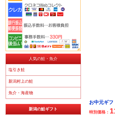
人気の鮭・魚介
塩引き鮭
新潟村上の鮭
魚介・海産物
お中元ギフ
新潟の鮭ギフト
1
特別価格：