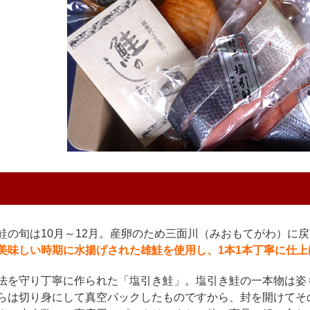
鮭の旬は10月～12月。産卵のため三面川（みおもてがわ）に
美味しい時期に水揚げされた雄鮭を使用し、1本1本丁寧に仕上
法を守り丁寧に作られた「塩引き鮭」。塩引き鮭の一本物は姿
らは切り身にして真空パックしたものですから、封を開けてそ