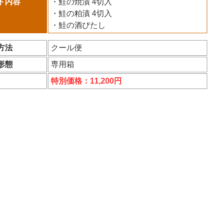
ト内容
・鮭の焼漬 4切入
・鮭の粕漬 4切入
・鮭の酒びたし
方法
クール便
形態
専用箱
特別価格：11,200円