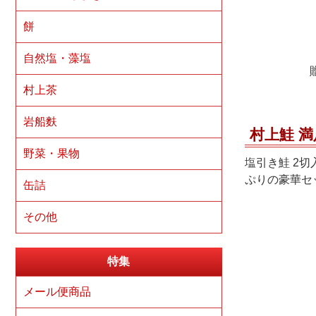
餅
自然塩・藻塩
村上茶
岩船麩
村上鮭 
野菜・果物
塩引き鮭 2
ぷりの豪華セ
缶詰
その他
特集
メール便商品