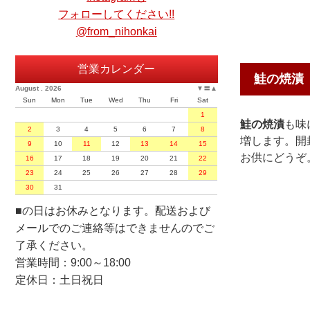
フォローしてください!!
@from_nihonkai
営業カレンダー
鮭の焼漬
August . 2026
▼
〓
▲
Sun
Mon
Tue
Wed
Thu
Fri
Sat
1
鮭の焼漬
も味
2
3
4
5
6
7
8
増します。開
9
10
11
12
13
14
15
お供にどうぞ
16
17
18
19
20
21
22
23
24
25
26
27
28
29
30
31
■
の日はお休みとなります。配送および
メールでのご連絡等はできませんのでご
了承ください。
営業時間：9:00～18:00
定休日：土日祝日