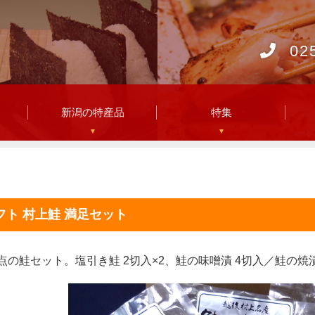
02
ト
新潟の特産品
特集
フト 村上鮭 満足セット
点の鮭セット。塩引き鮭 2切入×2、鮭の味噌漬 4切入／鮭の焼